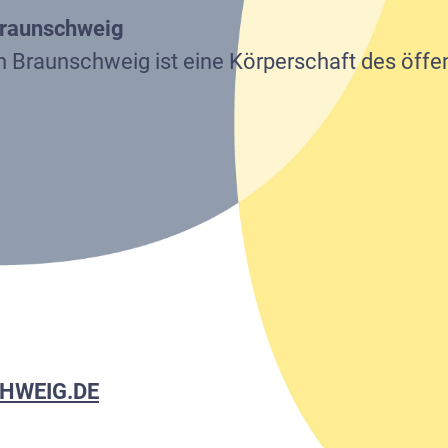
URREFORM
Braunschweig
n Braunschweig ist eine Körperschaft des öffe
HEN
T
HWEIG.DE