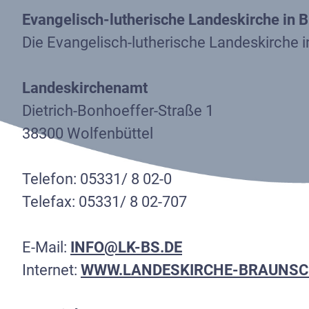
STRUKT
Evangelisch-lutherische Landeskirche in 
Die Evangelisch-lutherische Landeskirche i
MITMAC
Landeskirchenamt
Dietrich-Bonhoeffer-Straße 1
KONTAK
38300 Wolfenbüttel
Telefon: 05331/ 8 02-0
Telefax: 05331/ 8 02-707
E-Mail:
INFO@LK-BS.DE
Suchen
Internet:
WWW.LANDESKIRCHE-BRAUNSC
nach: