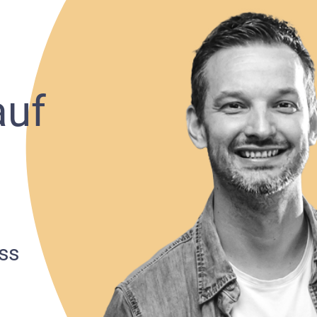
auf
ss