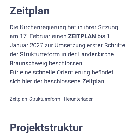
sichtbar einfließen.
Kooperationen, Projekten und
Zeitplan
Netzwerken.
Wichtig: Die Strukturreform wird nicht über
Die Kirchenregierung hat in ihrer Sitzung
Nacht eingeführt, sondern schrittweise. Mit
Dabei ist wichtig: Ortsnähe bleibt! Nicht als
am 17. Februar einen
ZEITPLAN
bis 1.
Übergängen, Kommunikation und
Verwaltungsprinzip, sondern als
Januar 2027 zur Umsetzung erster Schritte
Begleitung.
Gestaltungsprinzip.
der Strukturreform in der Landeskirche
Braunschweig beschlossen.
Für eine schnelle Orientierung befindet
sich hier der beschlossene Zeitplan.
Zeitplan_Strukturreform
Herunterladen
Projektstruktur