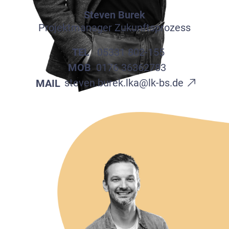
Steven Burek
Suchen
Projektmanager Zukunftsprozess
nach:
TEL
05331 802-155
INSTAGRAM
MOB
0176 36362783
steven.burek.lka@lk-bs.de
MAIL
Impressum
/
Datenschutz
© 2026 mit-Segen-unterwegs.de